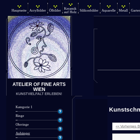
Keramik
Hauptseite
Acrylbilder
Ölbilder
Silikonbilder
Aquarelle
Metall
Garte
auf Holz
ATELIER OF FINE ARTS
WIEN
KUNSTVIELFALT ERLEBEN!
Kategorie 1
Kunstsch
Ringe
Ohrringe
<< Vorheriges Bi
Anhänger