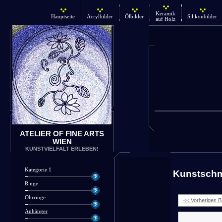
Keramik
Hauptseite
Acrylbilder
Ölbilder
Silikonbilder
auf Holz
ATELIER OF FINE ARTS
WIEN
KUNSTVIELFALT ERLEBEN!
Kategorie 1
Kunstsch
Ringe
Ohrringe
<< Vorheriges Bi
Anhänger