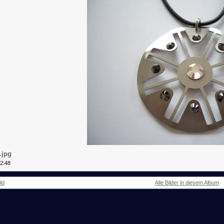
.jpg
12:48
ld
Alle Bilder in diesem Album