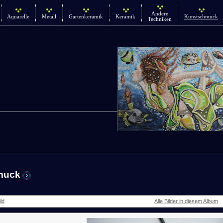
Andere
Aquarelle
Metall
Gartenkeramik
Keramik
Kunstschmuck
Techniken
muck
ld
Alle Bilder in diesem Album