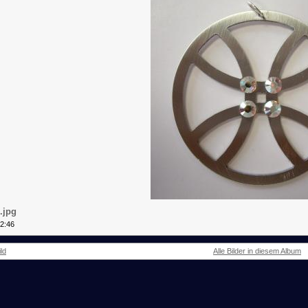
.jpg
12:46
ld
Alle Bilder in diesem Album