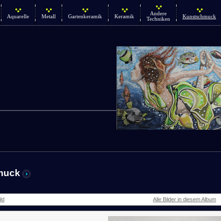
Andere
Aquarelle
Metall
Gartenkeramik
Keramik
Kunstschmuck
Techniken
muck
ld
Alle Bilder in diesem Album