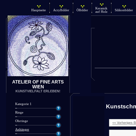
Keramik
Hauptseite
Acrylbilder
Ölbilder
Silikonbilder
auf Holz
ATELIER OF FINE ARTS
WIEN
KUNSTVIELFALT ERLEBEN!
Kategorie 1
Kunstsch
Ringe
Ohrringe
<< Vorheriges Bi
Anhänger