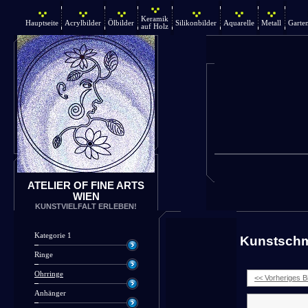
Keramik
Hauptseite
Acrylbilder
Ölbilder
Silikonbilder
Aquarelle
Metall
Garte
auf Holz
ATELIER OF FINE ARTS
WIEN
KUNSTVIELFALT ERLEBEN!
Kategorie 1
Kunstsch
Ringe
Ohrringe
<< Vorheriges Bi
Anhänger