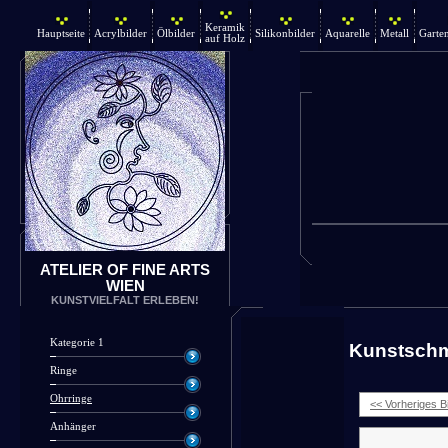
Keramik
Hauptseite
Acrylbilder
Ölbilder
Silikonbilder
Aquarelle
Metall
Garte
auf Holz
ATELIER OF FINE ARTS
WIEN
KUNSTVIELFALT ERLEBEN!
Kategorie 1
Kunstsch
Ringe
Ohrringe
<< Vorheriges Bi
Anhänger