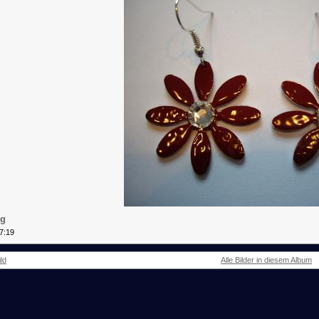
pg
7:19
ld
Alle Bilder in diesem Album