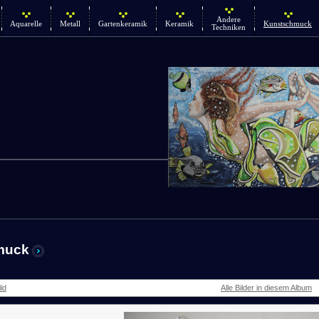
Andere
Aquarelle
Metall
Gartenkeramik
Keramik
Kunstschmuck
Techniken
muck
ld
Alle Bilder in diesem Album