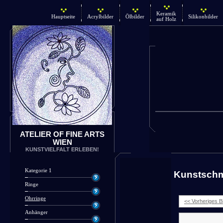
Keramik
Hauptseite
Acrylbilder
Ölbilder
Silikonbilder
auf Holz
ATELIER OF FINE ARTS
WIEN
KUNSTVIELFALT ERLEBEN!
Kategorie 1
Kunstsch
Ringe
Ohrringe
<< Vorheriges Bi
Anhänger