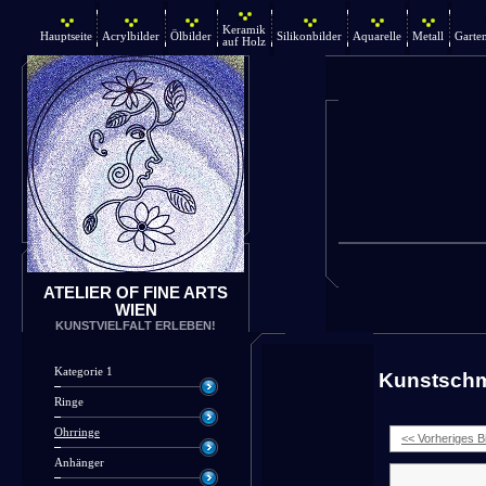
Keramik
Hauptseite
Acrylbilder
Ölbilder
Silikonbilder
Aquarelle
Metall
Garte
auf Holz
ATELIER OF FINE ARTS
WIEN
KUNSTVIELFALT ERLEBEN!
Kategorie 1
Kunstsch
Ringe
Ohrringe
<< Vorheriges Bi
Anhänger