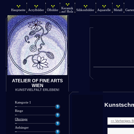
Keramik
Hauptseite
Acrylbilder
Ölbilder
Silikonbilder
Aquarelle
Metall
Garte
auf Holz
ATELIER OF FINE ARTS
WIEN
KUNSTVIELFALT ERLEBEN!
Kategorie 1
Kunstsch
Ringe
Ohrringe
<< Vorheriges Bi
Anhänger