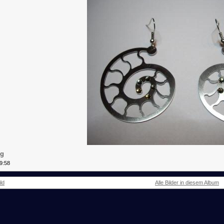
pg
9:58
ld
Alle Bilder in diesem Album