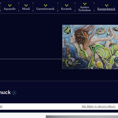
Andere
Aquarelle
Metall
Gartenkeramik
Keramik
Kunstschmuck
Techniken
muck
ld
Alle Bilder in diesem Album