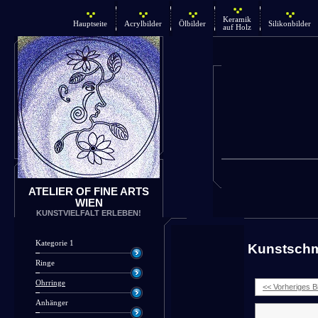
Keramik
Hauptseite
Acrylbilder
Ölbilder
Silikonbilder
auf Holz
ATELIER OF FINE ARTS
WIEN
KUNSTVIELFALT ERLEBEN!
Kategorie 1
Kunstsch
Ringe
Ohrringe
<< Vorheriges Bi
Anhänger