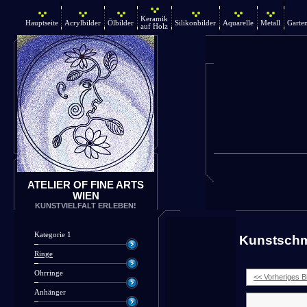
Keramik
Hauptseite
Acrylbilder
Ölbilder
Silikonbilder
Aquarelle
Metall
Garte
auf Holz
ATELIER OF FINE ARTS
WIEN
KUNSTVIELFALT ERLEBEN!
Kategorie 1
Kunstsch
Ringe
Ohrringe
<< Vorheriges Bi
Anhänger