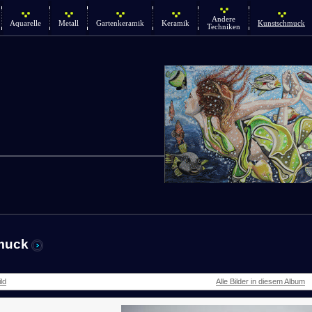
Andere
Aquarelle
Metall
Gartenkeramik
Keramik
Kunstschmuck
Techniken
muck
ld
Alle Bilder in diesem Album