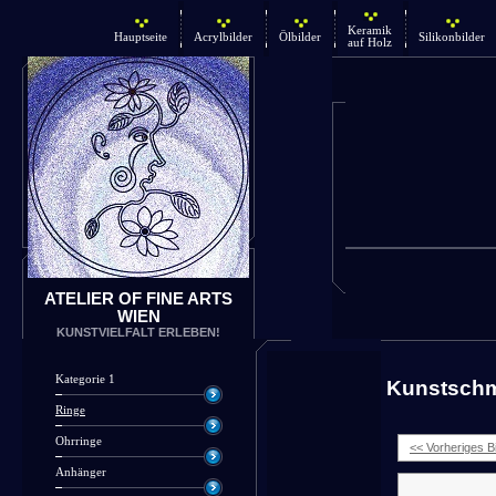
Keramik
Hauptseite
Acrylbilder
Ölbilder
Silikonbilder
auf Holz
ATELIER OF FINE ARTS
WIEN
KUNSTVIELFALT ERLEBEN!
Kategorie 1
Kunstsch
Ringe
Ohrringe
<< Vorheriges Bi
Anhänger