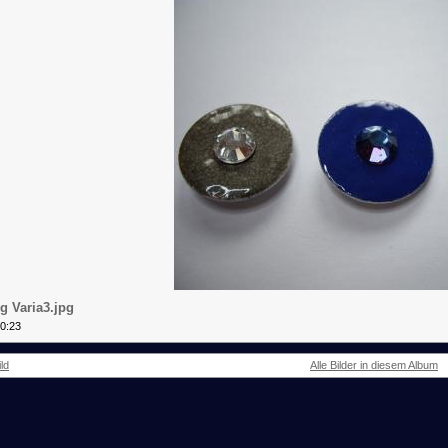
g Varia3.jpg
00:23
ld
Alle Bilder in diesem Album