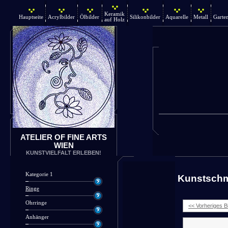
Keramik
Hauptseite
Acrylbilder
Ölbilder
Silikonbilder
Aquarelle
Metall
Garte
auf Holz
ATELIER OF FINE ARTS
WIEN
KUNSTVIELFALT ERLEBEN!
Kategorie 1
Kunstsch
Ringe
Ohrringe
<< Vorheriges Bi
Anhänger