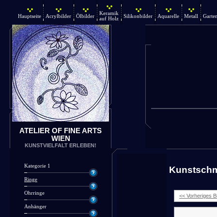
Keramik
Hauptseite
Acrylbilder
Ölbilder
Silikonbilder
Aquarelle
Metall
Garte
auf Holz
ATELIER OF FINE ARTS
WIEN
KUNSTVIELFALT ERLEBEN!
Kategorie 1
Kunstsch
Ringe
Ohrringe
<< Vorheriges Bi
Anhänger