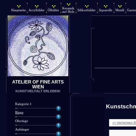
Keramik
Hauptseite
Acrylbilder
Ölbilder
Silikonbilder
Aquarelle
Metall
Garte
auf Holz
ATELIER OF FINE ARTS
WIEN
KUNSTVIELFALT ERLEBEN!
Kategorie 1
Kunstsch
Ringe
Ohrringe
<< Vorheriges Bi
Anhänger