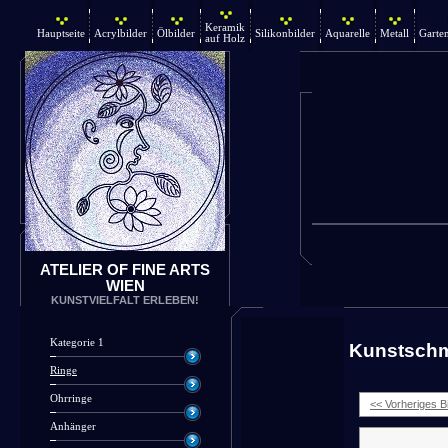
Keramik
Hauptseite
Acrylbilder
Ölbilder
Silikonbilder
Aquarelle
Metall
Garte
auf Holz
ATELIER OF FINE ARTS
WIEN
KUNSTVIELFALT ERLEBEN!
Kategorie 1
Kunstsch
Ringe
Ohrringe
<< Vorheriges Bi
Anhänger