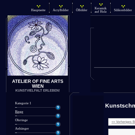
Keramik
Hauptseite
Acrylbilder
Ölbilder
Silikonbilder
auf Holz
ATELIER OF FINE ARTS
WIEN
KUNSTVIELFALT ERLEBEN!
Kategorie 1
Kunstsch
Ringe
Ohrringe
<< Vorheriges Bi
Anhänger