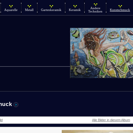
Andere
Aquarelle
Metall
Gartenkeramik
Keramik
Kunstschmuck
Techniken
muck
ld
Alle Bilder in diesem Album