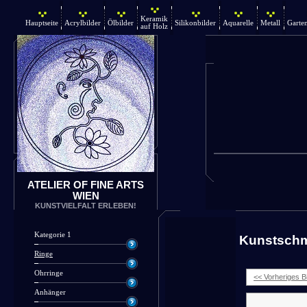
Keramik
Hauptseite
Acrylbilder
Ölbilder
Silikonbilder
Aquarelle
Metall
Garte
auf Holz
ATELIER OF FINE ARTS
WIEN
KUNSTVIELFALT ERLEBEN!
Kategorie 1
Kunstsch
Ringe
Ohrringe
<< Vorheriges Bi
Anhänger