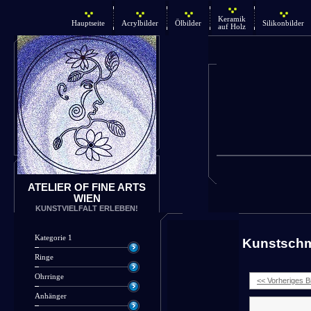
Keramik
Hauptseite
Acrylbilder
Ölbilder
Silikonbilder
auf Holz
ATELIER OF FINE ARTS
WIEN
KUNSTVIELFALT ERLEBEN!
Kategorie 1
Kunstsch
Ringe
Ohrringe
<< Vorheriges Bi
Anhänger