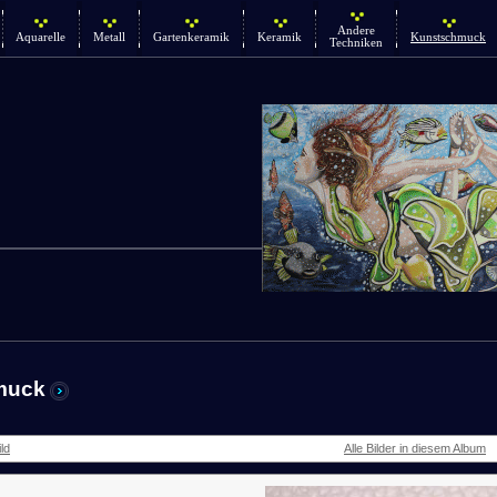
Andere
Aquarelle
Metall
Gartenkeramik
Keramik
Kunstschmuck
Techniken
muck
ld
Alle Bilder in diesem Album