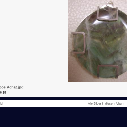
os Achat.jpg
56:18
ld
Alle Bilder in diesem Album