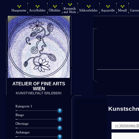
Keramik
Hauptseite
Acrylbilder
Ölbilder
Silikonbilder
Aquarelle
Metall
Garte
auf Holz
ATELIER OF FINE ARTS
WIEN
KUNSTVIELFALT ERLEBEN!
Kategorie 1
Kunstsch
Ringe
Ohrringe
<< Vorheriges Bi
Anhänger