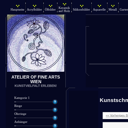
Keramik
Hauptseite
Acrylbilder
Ölbilder
Silikonbilder
Aquarelle
Metall
Garte
auf Holz
ATELIER OF FINE ARTS
WIEN
KUNSTVIELFALT ERLEBEN!
Kategorie 1
Kunstsch
Ringe
Ohrringe
<< Vorheriges Bi
Anhänger