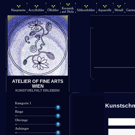
Keramik
Hauptseite
Acrylbilder
Ölbilder
Silikonbilder
Aquarelle
Metall
Garte
auf Holz
ATELIER OF FINE ARTS
WIEN
KUNSTVIELFALT ERLEBEN!
Kategorie 1
Kunstsch
Ringe
Ohrringe
Anhänger