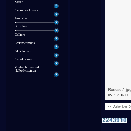
Ketten
Keramikschmuck
Armreifen
Broschen
Colliers
Perlenschmuck
Aluschmuck
Kollektionen
Modeschmuck mit
Halbedelsteinen
Roseset4.jp
05.05.2016 17:
<< Vorheriges Bi