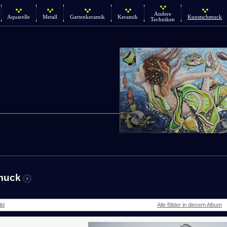
Andere
Aquarelle
Metall
Gartenkeramik
Keramik
Kunstschmuck
Techniken
muck
ld
Alle Bilder in diesem Album