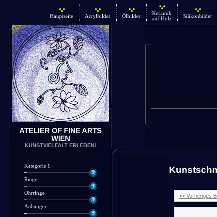
Keramik
Hauptseite
Acrylbilder
Ölbilder
Silikonbilder
auf Holz
ATELIER OF FINE ARTS
WIEN
KUNSTVIELFALT ERLEBEN!
Kategorie 1
Kunstsch
Ringe
Ohrringe
<< Vorheriges Bi
Anhänger