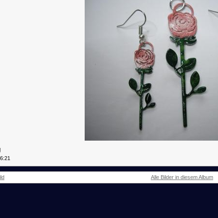
g
16:21
ld
Alle Bilder in diesem Album