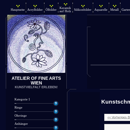
Keramik
Hauptseite
Acrylbilder
Ölbilder
Silikonbilder
Aquarelle
Metall
Garte
auf Holz
ATELIER OF FINE ARTS
WIEN
KUNSTVIELFALT ERLEBEN!
Kategorie 1
Kunstsch
Ringe
Ohrringe
<< Vorheriges Bi
Anhänger