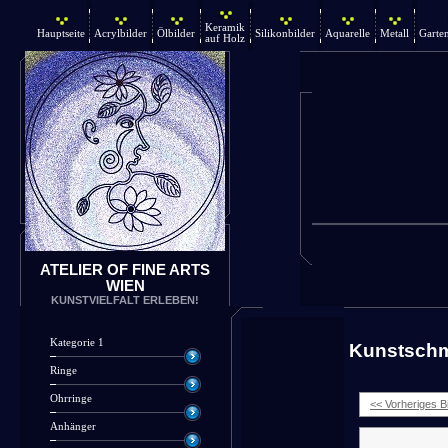
Keramik
Hauptseite
Acrylbilder
Ölbilder
Silikonbilder
Aquarelle
Metall
Garte
auf Holz
ATELIER OF FINE ARTS
WIEN
KUNSTVIELFALT ERLEBEN!
Kategorie 1
Kunstsch
Ringe
Ohrringe
<< Vorheriges Bi
Anhänger