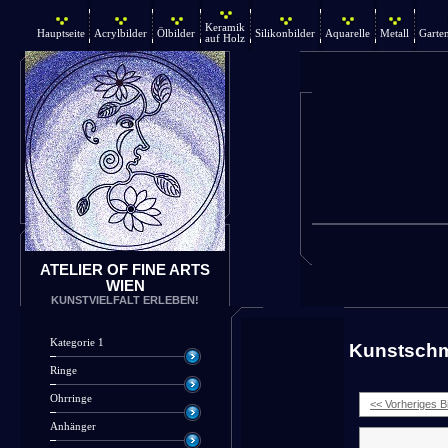
Keramik
Hauptseite
Acrylbilder
Ölbilder
Silikonbilder
Aquarelle
Metall
Garte
auf Holz
ATELIER OF FINE ARTS
WIEN
KUNSTVIELFALT ERLEBEN!
Kategorie 1
Kunstsch
Ringe
Ohrringe
<< Vorheriges Bi
Anhänger