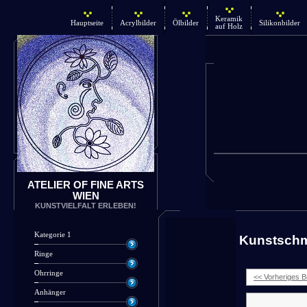
Keramik
Hauptseite
Acrylbilder
Ölbilder
Silikonbilder
auf Holz
ATELIER OF FINE ARTS
WIEN
KUNSTVIELFALT ERLEBEN!
Kategorie 1
Kunstsch
Ringe
Ohrringe
<< Vorheriges Bi
Anhänger