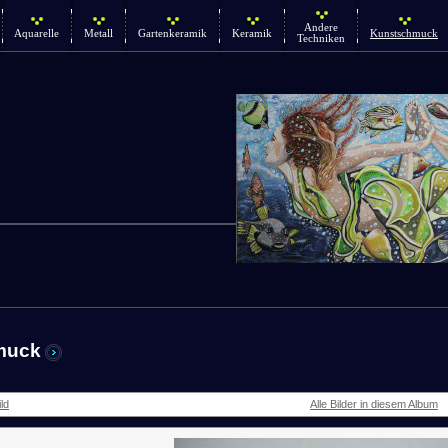
Andere
Aquarelle
Metall
Gartenkeramik
Keramik
Kunstschmuck
Techniken
muck
ld
Alle Bilder in diesem Album