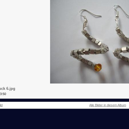
ck 6.jpg
23:50
ld
Alle Bilder in diesem Album