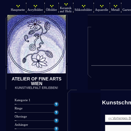
Keramik
Hauptseite
Acrylbilder
Ölbilder
Silikonbilder
Aquarelle
Metall
Garte
auf Holz
ATELIER OF FINE ARTS
WIEN
KUNSTVIELFALT ERLEBEN!
Kategorie 1
Kunstsch
Ringe
Ohrringe
<< Vorheriges Bi
Anhänger