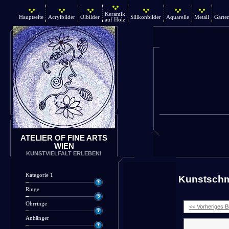
Keramik
Hauptseite
Acrylbilder
Ölbilder
Silikonbilder
Aquarelle
Metall
Garte
auf Holz
ATELIER OF FINE ARTS
WIEN
KUNSTVIELFALT ERLEBEN!
Kategorie 1
Kunstsch
Ringe
Ohrringe
<< Vorheriges Bi
Anhänger