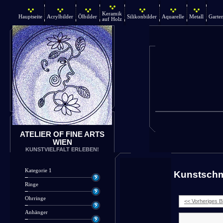
Keramik
Hauptseite
Acrylbilder
Ölbilder
Silikonbilder
Aquarelle
Metall
Garte
auf Holz
ATELIER OF FINE ARTS
WIEN
KUNSTVIELFALT ERLEBEN!
Kategorie 1
Kunstsch
Ringe
Ohrringe
<< Vorheriges Bi
Anhänger