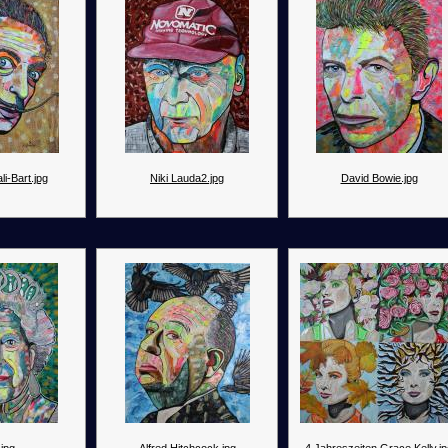
i-Bart.jpg
Niki Lauda2.jpg
David Bowie.jpg