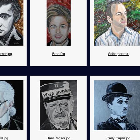
rner.jpg
Brad Pitt
Selbstportrait.
ld.jpg
Hans Moser.jpg
Carly Caplin.jpg