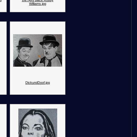
pg
the right place Robby
Williams.jpg
DickundDoof.jpg