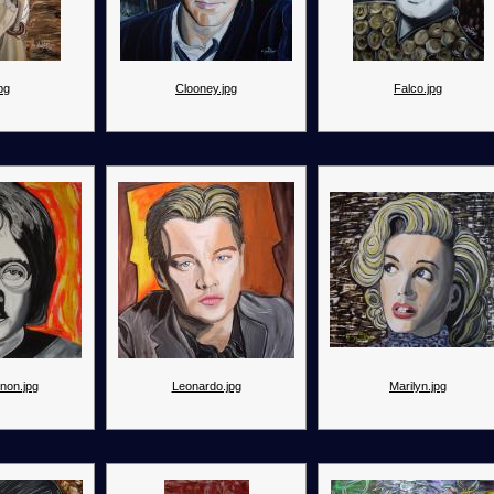
jpg
Clooney.jpg
Falco.jpg
non.jpg
Leonardo.jpg
Marilyn.jpg