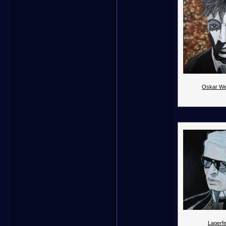
Oskar We
Lagerfe