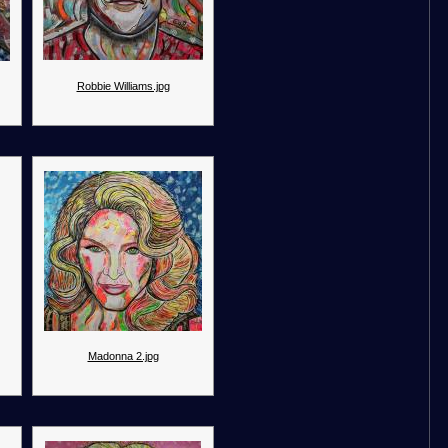
Robbie Williams.jpg
Madonna 2.jpg