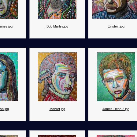
Funes.jpg
Bob Marley.jpg
Einstein.jpg
sa.jpg
Mozart.jpg
James Dean 2.jpg