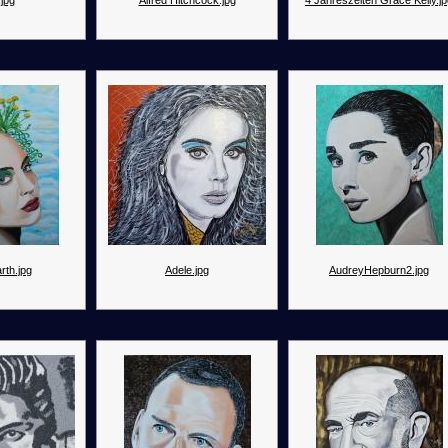
jpg
Alfred Hitchcock.jpg
4 Jahreszeiten Grace Kelly.j
rth.jpg
Adele.jpg
AudreyHepburn2.jpg