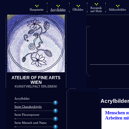
Keramik
Hauptseite
Acrylbilder
Ölbilder
Silikonbilder
auf Holz
ATELIER OF FINE ARTS
WIEN
KUNSTVIELFALT ERLEBEN!
Acrylbilder
Acrylbilde
Serie Charakerköpfe
Menschen mi
Serie Flowerpower
Arbeiten mi
Serie Mensch und Natur