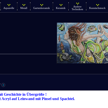
Andere
Aquarelle
Metall
Gartenkeramik
Keramik
Kunstschmuck
Techniken
r
t Geschichte in Übergröße !
t Acryl auf Leinwand mit Pinsel und Spachtel.