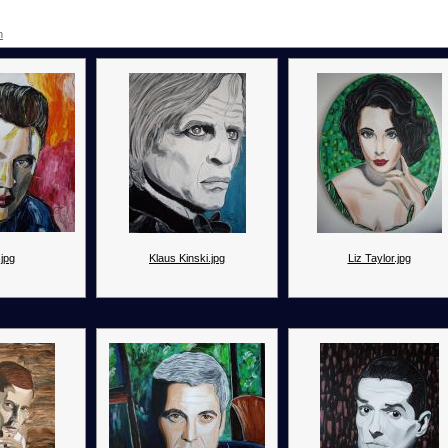
n
.jpg
Klaus Kinski.jpg
Liz Taylor.jpg