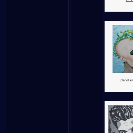
QE2.
planet ea