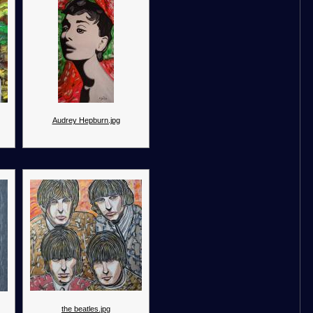
Audrey Hepburn.jpg
the beatles.jpg