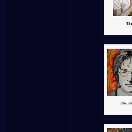
Til.
John Len