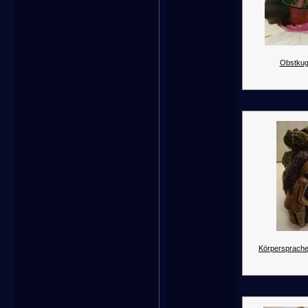
Obstkug
Körpersprache