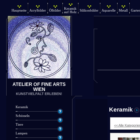
Keramik
Hauptseite
Acrylbilder
Ölbilder
Silikonbilder
Aquarelle
Metall
Garte
auf Holz
ATELIER OF FINE ARTS
WIEN
KUNSTVIELFALT ERLEBEN!
Keramik
Keramik
Schüsseln
Tiere
<< Alle Kategorie
Lampen