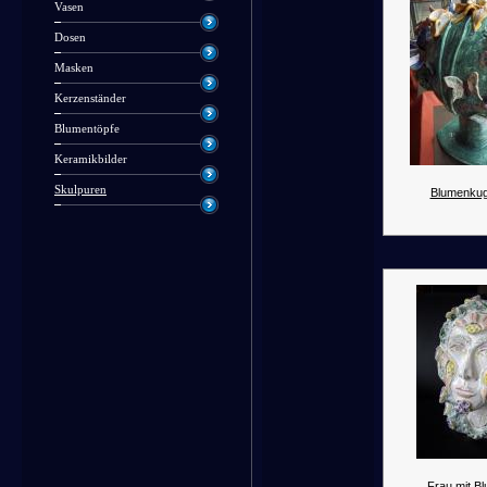
Vasen
Dosen
Masken
Kerzenständer
Blumentöpfe
Keramikbilder
Skulpuren
Blumenkug
Frau mit B