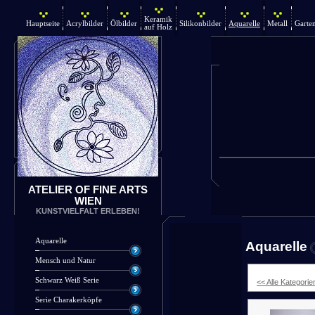
Keramik
Hauptseite
Acrylbilder
Ölbilder
Silikonbilder
Aquarelle
Metall
Garte
auf Holz
ATELIER OF FINE ARTS
WIEN
KUNSTVIELFALT ERLEBEN!
Aquarelle
Aquarelle
Mensch und Natur
Schwarz Weiß Serie
<< Alle Kategorie
Serie Charakerköpfe