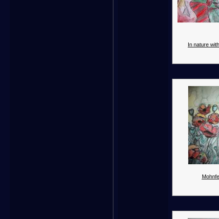
In nature with
Mohnfe