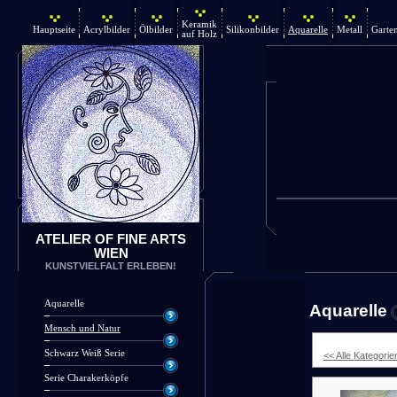
Keramik
Hauptseite
Acrylbilder
Ölbilder
Silikonbilder
Aquarelle
Metall
Garte
auf Holz
ATELIER OF FINE ARTS
WIEN
KUNSTVIELFALT ERLEBEN!
Aquarelle
Aquarelle
Mensch und Natur
Schwarz Weiß Serie
<< Alle Kategorie
Serie Charakerköpfe