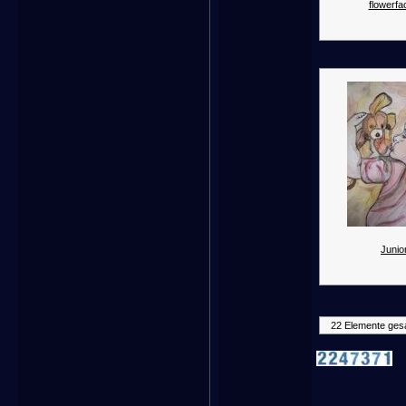
flowerfa
Junior
22 Elemente ges